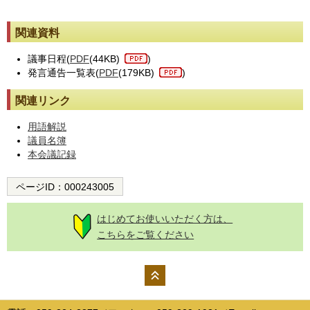
関連資料
議事日程(
PDF
(44KB)
)
発言通告一覧表(
PDF
(179KB)
)
関連リンク
用語解説
議員名簿
本会議記録
ページID：
000243005
はじめてお使いいただく方は、
こちらをご覧ください
ペー
ジの