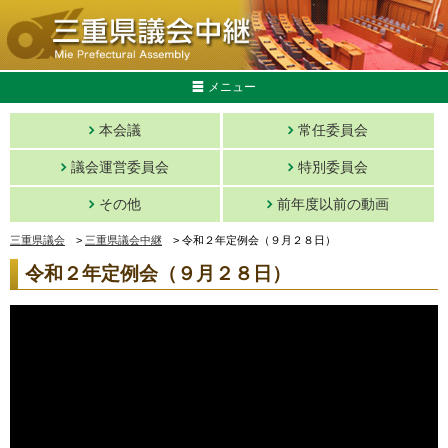
メニュー
本会議
常任委員会
議会運営委員会
特別委員会
その他
前年度以前の動画
三重県議会
>
三重県議会中継
>
令和２年定例会（９月２８日）
令和２年定例会（９月２８日）