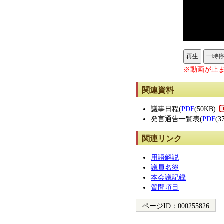
再生
一時
※動画が止ま
関連資料
議事日程(
PDF
(50KB)
発言通告一覧表(
PDF
(3
関連リンク
用語解説
議員名簿
本会議記録
質問項目
ページID：
000255826