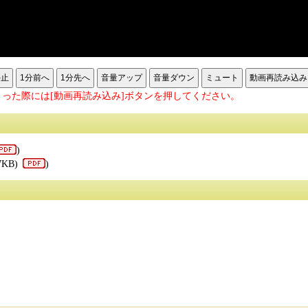
停止
1分前へ
1分先へ
音量アップ
音量ダウン
ミュート
動画再読み込み
った際には[動画再読み込み]ボタンを押してください。
)
7KB)
)