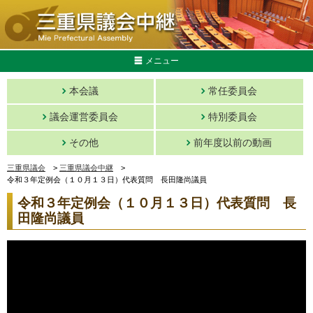
メニュー
本会議
常任委員会
議会運営委員会
特別委員会
その他
前年度以前の動画
三重県議会
>
三重県議会中継
>
令和３年定例会（１０月１３日）代表質問 長田隆尚議員
令和３年定例会（１０月１３日）代表質問 長
田隆尚議員