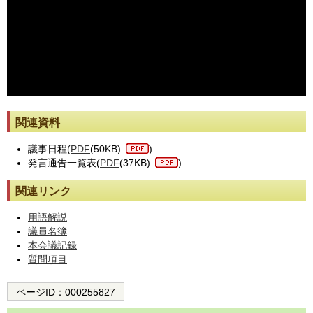
※動画が止まった際には[動画再読み込み]ボタンを押してください。
関連資料
議事日程(
PDF
(50KB)
)
発言通告一覧表(
PDF
(37KB)
)
関連リンク
用語解説
議員名簿
本会議記録
質問項目
ページID：
000255827