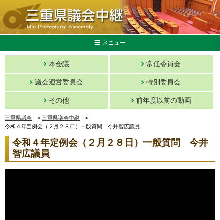
メニュー
本会議
常任委員会
議会運営委員会
特別委員会
その他
前年度以前の動画
三重県議会
>
三重県議会中継
>
令和４年定例会（２月２８日）一般質問 今井智広議員
令和４年定例会（２月２８日）一般質問 今井
智広議員