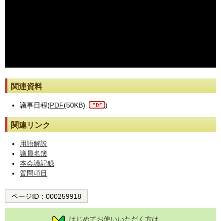
※動画が止まった際には[動画再読み込み]ボタンを押してください。
関連資料
議事日程(
PDF
(50KB)
)
関連リンク
用語解説
議員名簿
本会議記録
質問項目
ページID：
000259918
はじめてお使いいただく方は、