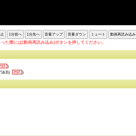
停止
1分前へ
1分先へ
音量アップ
音量ダウン
ミュート
動画再読み込み
った際には[動画再読み込み]ボタンを押してください。
)
75KB)
)