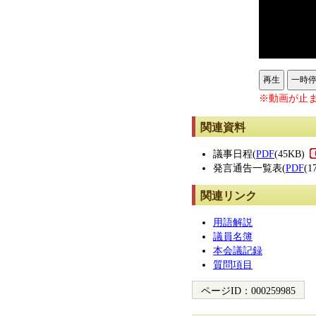
再生
一時
※動画が止ま
関連資料
議事日程(
PDF
(45KB)
発言通告一覧表(
PDF
(1
関連リンク
用語解説
議員名簿
本会議記録
質問項目
ページID：
000259985