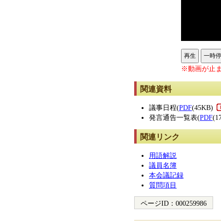
再生
一時
※動画が止ま
関連資料
議事日程(
PDF
(45KB)
発言通告一覧表(
PDF
(1
関連リンク
用語解説
議員名簿
本会議記録
質問項目
ページID：
000259986