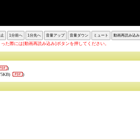
停止
1分前へ
1分先へ
音量アップ
音量ダウン
ミュート
動画再読み込み
った際には[動画再読み込み]ボタンを押してください。
)
75KB)
)