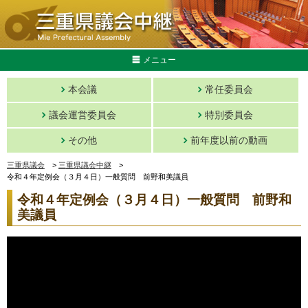
メニュー
本会議
常任委員会
議会運営委員会
特別委員会
その他
前年度以前の動画
三重県議会
>
三重県議会中継
>
令和４年定例会（３月４日）一般質問 前野和美議員
令和４年定例会（３月４日）一般質問 前野和
美議員