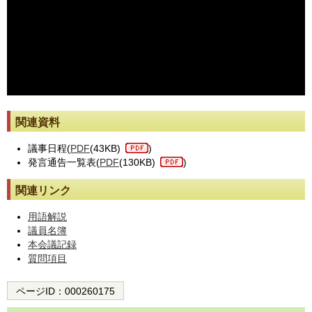
※動画が止まった際には[動画再読み込み]ボタンを押してください。
関連資料
議事日程(
PDF
(43KB)
)
発言通告一覧表(
PDF
(130KB)
)
関連リンク
用語解説
議員名簿
本会議記録
質問項目
ページID：
000260175