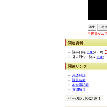
再生
一時
※動画が止ま
関連資料
議事日程(
PDF
(43KB)
発言通告一覧表(
PDF
(1
関連リンク
用語解説
議員名簿
本会議記録
質問項目
ページID：
000275644