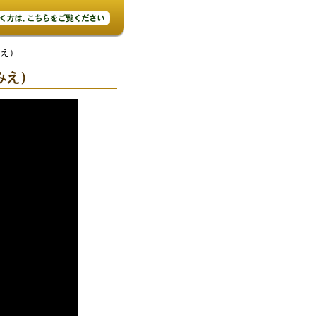
みえ）
みえ）