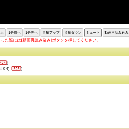
停止
1分前へ
1分先へ
音量アップ
音量ダウン
ミュート
動画再読み込み
った際には[動画再読み込み]ボタンを押してください。
)
52KB)
)