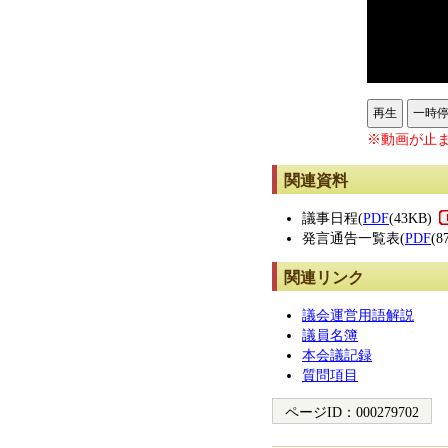
再生
一時
※動画が止ま
関連資料
議事日程(
PDF
(43KB)
発言通告一覧表(
PDF
(8
関連リンク
議会運営用語解説
議員名簿
本会議記録
質問項目
ページID：
000279702