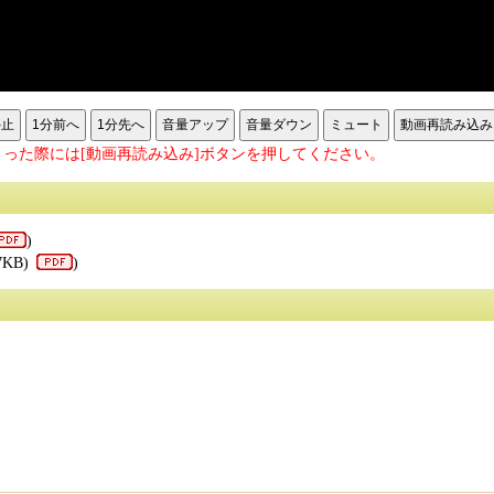
停止
1分前へ
1分先へ
音量アップ
音量ダウン
ミュート
動画再読み込み
った際には[動画再読み込み]ボタンを押してください。
)
7KB)
)