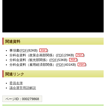
※動画が止まった際には[動画再読み込み]ボタンを押してください。
関連資料
事項書(
PDF
(82KB)
)
分科会資料（政策企画部関係）(
PDF
(29KB)
)
分科会資料（観光部関係）(
PDF
(53KB)
)
分科会資料（雇用経済部関係）(
PDF
(401KB)
)
関連リンク
委員名簿
議会運営用語解説
ページID：
000279868