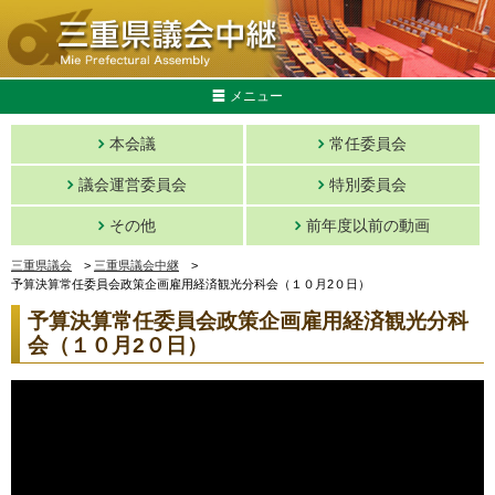
メニュー
本会議
常任委員会
議会運営委員会
特別委員会
その他
前年度以前の動画
三重県議会
>
三重県議会中継
>
予算決算常任委員会政策企画雇用経済観光分科会（１０月2０日）
予算決算常任委員会政策企画雇用経済観光分科
会（１０月2０日）