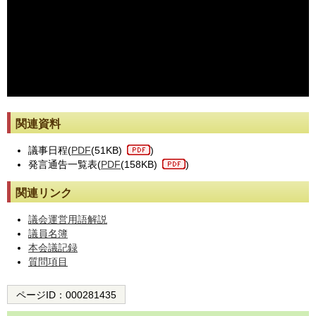
※動画が止まった際には[動画再読み込み]ボタンを押してください。
関連資料
議事日程(
PDF
(51KB)
)
発言通告一覧表(
PDF
(158KB)
)
関連リンク
議会運営用語解説
議員名簿
本会議記録
質問項目
ページID：
000281435