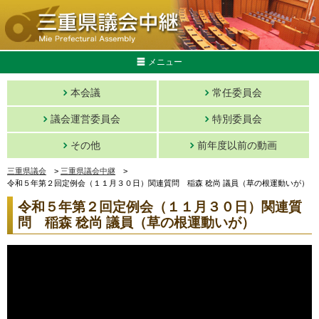
メニュー
本会議
常任委員会
議会運営委員会
特別委員会
その他
前年度以前の動画
三重県議会
>
三重県議会中継
>
令和５年第２回定例会（１１月３０日）関連質問 稲森 稔尚 議員（草の根運動いが）
令和５年第２回定例会（１１月３０日）関連質
問 稲森 稔尚 議員（草の根運動いが）