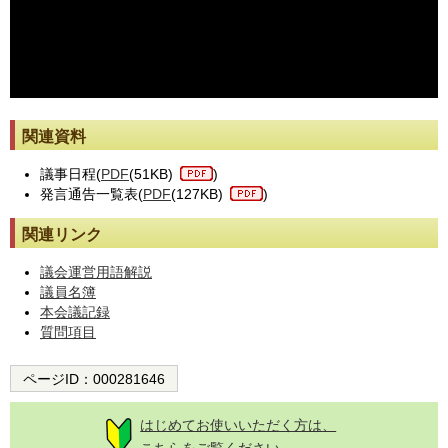
※動画が止まった際には[動画再読み込み]ボタンを押してください。
関連資料
議事日程(
PDF
(51KB)
)
発言通告一覧表(
PDF
(127KB)
)
関連リンク
議会運営用語解説
議員名簿
本会議記録
質問項目
ページID：
000281646
はじめてお使いいただく方は、