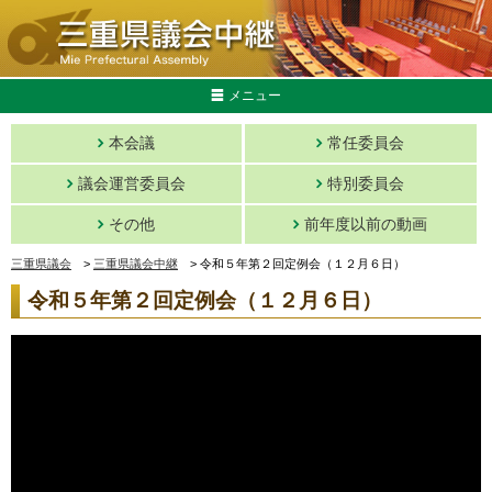
メニュー
本会議
常任委員会
議会運営委員会
特別委員会
その他
前年度以前の動画
三重県議会
>
三重県議会中継
>
令和５年第２回定例会（１２月６日）
令和５年第２回定例会（１２月６日）