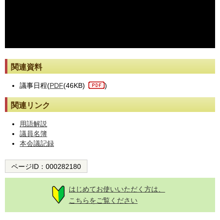
※動画が止まった際には[動画再読み込み]ボタンを押してください。
関連資料
議事日程(
PDF
(46KB)
)
関連リンク
用語解説
議員名簿
本会議記録
ページID：
000282180
はじめてお使いいただく方は、
こちらをご覧ください