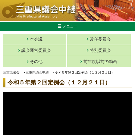
メニュー
本会議
常任委員会
議会運営委員会
特別委員会
その他
前年度以前の動画
三重県議会
>
三重県議会中継
>
令和５年第２回定例会（１２月２１日）
令和５年第２回定例会（１２月２１日）