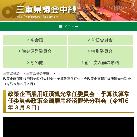
メニュー
本会議
常任委員会
議会運営委員会
特別委員会
その他
前年度以前の動画
三重県議会
>
三重県議会中継
>
政策企画雇用経済観光常任委員会・予算決算常任委員会政策企画雇用経済観光分科会
（令和６年３月８日）
政策企画雇用経済観光常任委員会・予算決算常
任委員会政策企画雇用経済観光分科会（令和６
年３月８日）