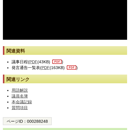
※動画が止まった際には[動画再読み込み]ボタンを押してください。
関連資料
議事日程(
PDF
(43KB)
)
発言通告一覧表(
PDF
(163KB)
)
関連リンク
用語解説
議員名簿
本会議記録
質問項目
ページID：
000288248