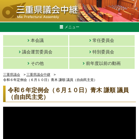
メニュー
本会議
常任委員会
議会運営委員会
特別委員会
その他
前年度以前の動画
三重県議会
>
三重県議会中継
>
令和６年定例会（６月１０日）青木 謙順 議員（自由民主党）
令和６年定例会（６月１０日）青木 謙順 議員
（自由民主党）