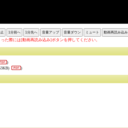
停止
1分前へ
1分先へ
音量アップ
音量ダウン
ミュート
動画再読み込み
った際には[動画再読み込み]ボタンを押してください。
)
63KB)
)