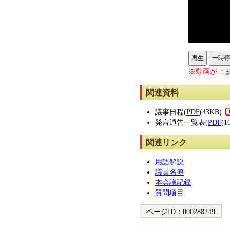
再生
一時
※動画が止ま
関連資料
議事日程(
PDF
(43KB)
発言通告一覧表(
PDF
(1
関連リンク
用語解説
議員名簿
本会議記録
質問項目
ページID：
000288249