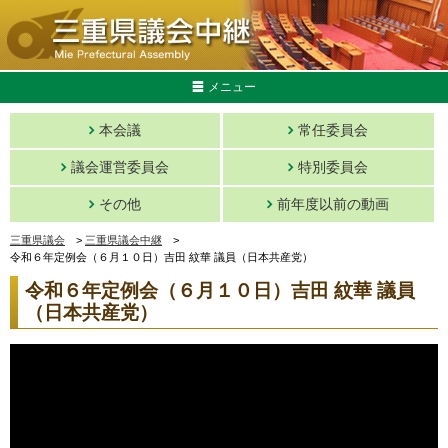
メニュー
本会議
常任委員会
議会運営委員会
特別委員会
その他
前年度以前の動画
三重県議会
>
三重県議会中継
>
令和６年定例会（６月１０日）吉田 紋華 議員（日本共産党）
令和６年定例会（６月１０日）吉田 紋華 議員
（日本共産党）