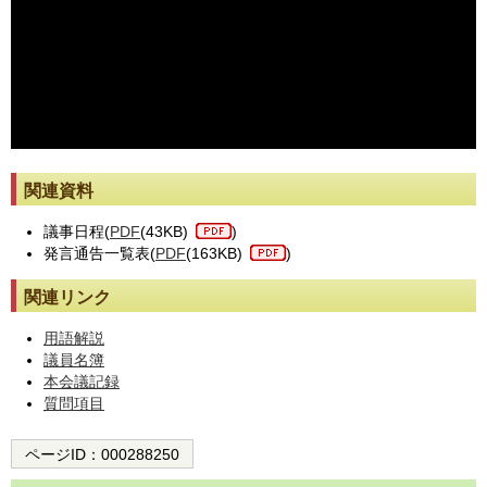
※動画が止まった際には[動画再読み込み]ボタンを押してください。
関連資料
議事日程(
PDF
(43KB)
)
発言通告一覧表(
PDF
(163KB)
)
関連リンク
用語解説
議員名簿
本会議記録
質問項目
ページID：
000288250