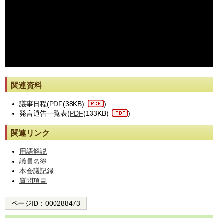
※動画が止まった際には[動画再読み込み]ボタンを押してください。
関連資料
議事日程(
PDF
(38KB)
)
発言通告一覧表(
PDF
(133KB)
)
関連リンク
用語解説
議員名簿
本会議記録
質問項目
ページID：
000288473