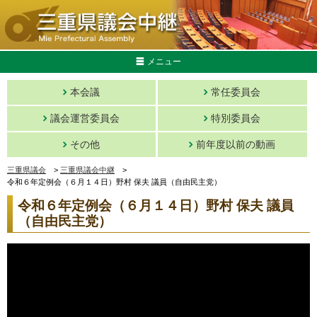
メニュー
本会議
常任委員会
議会運営委員会
特別委員会
その他
前年度以前の動画
三重県議会
>
三重県議会中継
>
令和６年定例会（６月１４日）野村 保夫 議員（自由民主党）
令和６年定例会（６月１４日）野村 保夫 議員
（自由民主党）