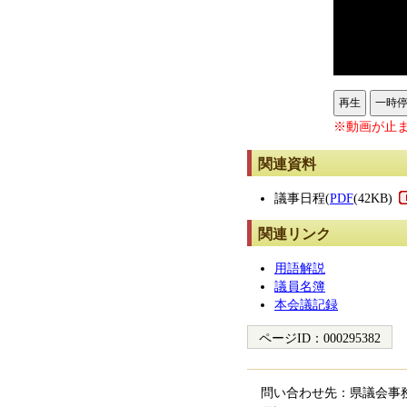
再生
一時
※動画が止ま
関連資料
議事日程(
PDF
(42KB)
関連リンク
用語解説
議員名簿
本会議記録
ページID：
000295382
問い合わせ先：県議会事