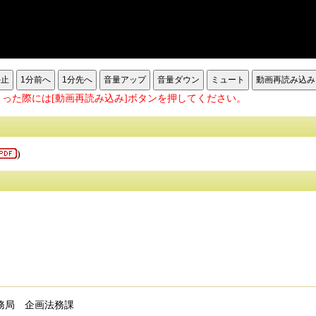
停止
1分前へ
1分先へ
音量アップ
音量ダウン
ミュート
動画再読み込み
った際には[動画再読み込み]ボタンを押してください。
)
務局 企画法務課