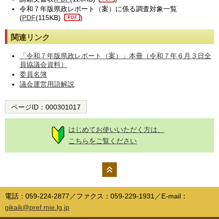
令和７年版県政レポート（案）に係る調査対象一覧
(
PDF
(115KB)
)
関連リンク
「令和７年版県政レポート（案）」本冊（令和７年６月３日全
員協議会資料）
委員名簿
議会運営用語解説
ページID：
000301017
はじめてお使いいただく方は、
こちらをご覧ください
ペー
ジの
電話：059-224-2877／ファクス：059-229-1931／E-mail：
先頭
gikaik@pref.mie.lg.jp
へ