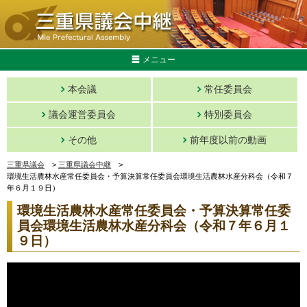
メニュー
本会議
常任委員会
議会運営委員会
特別委員会
その他
前年度以前の動画
三重県議会
>
三重県議会中継
>
環境生活農林水産常任委員会・予算決算常任委員会環境生活農林水産分科会（令和７
年６月１９日）
環境生活農林水産常任委員会・予算決算常任委
員会環境生活農林水産分科会（令和７年６月１
９日）