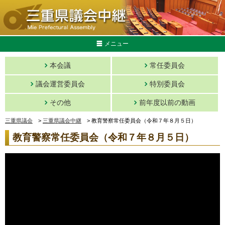
メニュー
本会議
常任委員会
議会運営委員会
特別委員会
その他
前年度以前の動画
三重県議会
>
三重県議会中継
>
教育警察常任委員会（令和７年８月５日）
教育警察常任委員会（令和７年８月５日）