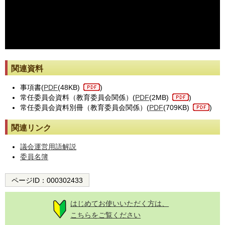
※動画が止まった際には[動画再読み込み]ボタンを押してください。
関連資料
事項書(
PDF
(48KB)
)
常任委員会資料（教育委員会関係）(
PDF
(2MB)
)
常任委員会資料別冊（教育委員会関係）(
PDF
(709KB)
)
関連リンク
議会運営用語解説
委員名簿
ページID：
000302433
はじめてお使いいただく方は、
こちらをご覧ください