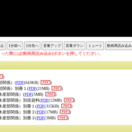
停止
1分前へ
1分先へ
音量アップ
音量ダウン
ミュート
動画再読み込み
った際には[動画再読み込み]ボタンを押してください。
)
部関係）(
PDF
(643KB)
)
部関係）別冊１(
PDF
(21MB)
)
水産部関係）(
PDF
(5MB)
)
水産部関係）別添資料(
PDF
(12MB)
)
水産部関係）別冊１(
PDF
(315KB)
)
水産部関係）別冊２(
PDF
(17MB)
)
水産部関係）別冊３(
PDF
(3MB)
)