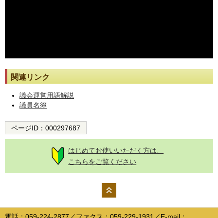
※動画が止まった際には[動画再読み込み]ボタンを押してください。
関連リンク
議会運営用語解説
議員名簿
ページID：
000297687
はじめてお使いいただく方は、
こちらをご覧ください
ペー
ジの
電話：059-224-2877／ファクス：059-229-1931／E-mail：