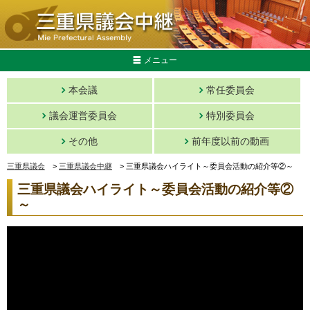
メニュー
本会議
常任委員会
議会運営委員会
特別委員会
その他
前年度以前の動画
三重県議会
>
三重県議会中継
>
三重県議会ハイライト～委員会活動の紹介等②～
三重県議会ハイライト～委員会活動の紹介等②
～