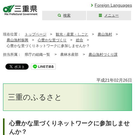
Foreign Languages
検索
メニュー
三重県公式ウェブ
サイト
現在位置：
トップページ
>
観光・産業・しごと
>
農山漁村
>
農山漁村振興
>
心豊かな里づくり
>
総合
>
心豊かな里づくりネットワークに参加しませんか？
担当所属：
県庁の組織一覧 >
農林水産部 >
農山漁村づくり課
平成21年02月26日
三重のふるさと
心豊かな里づくりネットワークに参加しませ
んか？