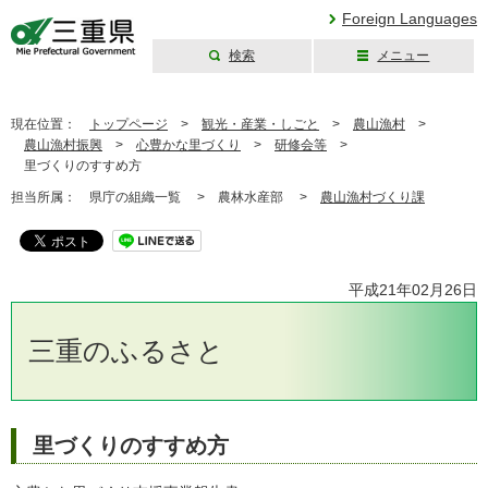
Foreign Languages
検索
メニュー
三重県公式ウェブ
サイト
現在位置：
トップページ
>
観光・産業・しごと
>
農山漁村
>
農山漁村振興
>
心豊かな里づくり
>
研修会等
>
里づくりのすすめ方
担当所属：
県庁の組織一覧 >
農林水産部 >
農山漁村づくり課
平成21年02月26日
三重のふるさと
里づくりのすすめ方