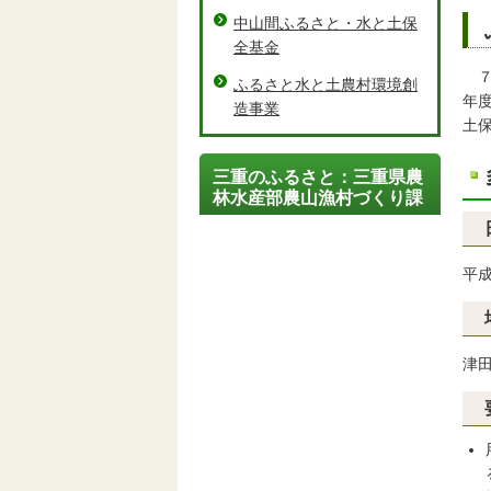
中山間ふるさと・水と土保
全基金
ふるさと水と土農村環境創
年
造事業
土
三重のふるさと：三重県農
林水産部農山漁村づくり課
平
津田