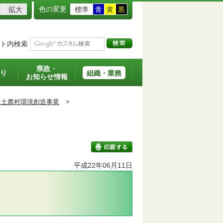
色の変更
拡大
標準
青
黄
黒
ト内検索
県政・
り
組織・業務
お知らせ情報
と土農村環境創造事業
>
平成22年06月11日
印刷する