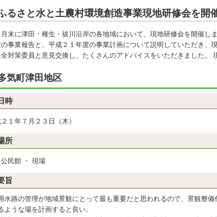
ふるさと水と土農村環境創造事業現地研修会を開
７月末に津田・種生・祓川沿岸の各地域において、現地研修会を開催しま
度の事業報告と、平成２１年度の事業計画について説明していただき、現
保全対策委員と意見交換し、たくさんのアドバイスをいただきました。 
多気町津田地区
日時
成２１年７月２３日（木）
場所
公民館 ・ 現場
要旨
用水路の管理が地域景観にとって最も重要だと思われるので、景観整備
るような場を計画すると良い。