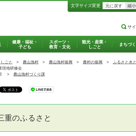
文字サイズ変更
元に戻す
縮小
サイ
健康・福祉・
スポーツ・
観光・産業・
犯
まちづく
子ども
教育・文化
しごと
・しごと
>
農山漁村
>
農山漁村振興
>
農村の振興
>
ふるさと水
業現地研修会
部 >
農山漁村づくり課
三重のふるさと