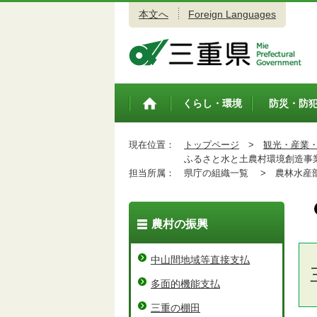
本文へ
Foreign Languages
三重県公式ウェブサイト
くらし・環境
防災・防
トップペ
ージ
現在位置：
トップページ
>
観光・産業
ふるさと水と土農村環境創造事
担当所属：
県庁の組織一覧 >
農林水産
農村の振興
中山間地域等直接支払
多面的機能支払
三重の棚田