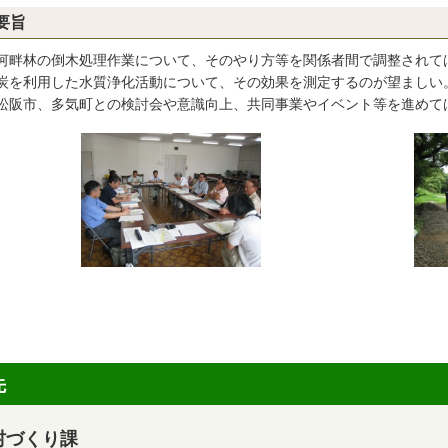
要旨
河畔林の倒木処理作業について、そのやり方等を関係者間で調整されて
炭を利用した水質浄化活動について、その効果を測定するのが望ましい
松阪市、多気町との検討会や意識向上、共同事業やイベント等を進めて
先
村づくり課