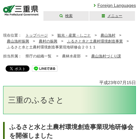
Foreign Languages
検索
メニュー
三重県公式ウェブ
サイト
現在位置：
トップページ
>
観光・産業・しごと
>
農山漁村
>
農山漁村振興
>
農村の振興
>
ふるさと水と土農村環境創造事業
>
ふるさと水と土農村環境創造事業現地研修会２０１１
担当所属：
県庁の組織一覧 >
農林水産部 >
農山漁村づくり課
平成23年07月15日
三重のふるさと
ふるさと水と土農村環境創造事業現地研修会
を開催しました