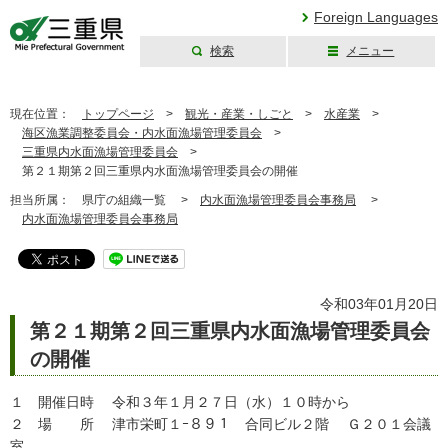
Foreign Languages
検索
メニュー
三重県公式ウェブ
サイト
現在位置：
トップページ
>
観光・産業・しごと
>
水産業
>
海区漁業調整委員会・内水面漁場管理委員会
>
三重県内水面漁場管理委員会
>
第２１期第２回三重県内水面漁場管理委員会の開催
担当所属：
県庁の組織一覧 >
内水面漁場管理委員会事務局
>
内水面漁場管理委員会事務局
令和03年01月20日
第２１期第２回三重県内水面漁場管理委員会
の開催
１ 開催日時 令和３年１月２７日（水）１０時から
２ 場 所 津市栄町１ｰ８９１ 合同ビル２階 Ｇ２０１会議
室