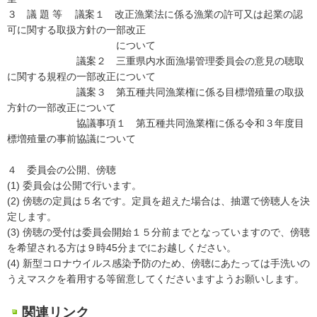
３ 議 題 等 議案１ 改正漁業法に係る漁業の許可又は起業の認
可に関する取扱方針の一部改正
について
議案２ 三重県内水面漁場管理委員会の意見の聴取
に関する規程の一部改正について
議案３ 第五種共同漁業権に係る目標増殖量の取扱
方針の一部改正について
協議事項１ 第五種共同漁業権に係る令和３年度目
標増殖量の事前協議について
４ 委員会の公開、傍聴
(1) 委員会は公開で行います。
(2) 傍聴の定員は５名です。定員を超えた場合は、抽選で傍聴人を決
定します。
(3) 傍聴の受付は委員会開始１５分前までとなっていますので、傍聴
を希望される方は９時45分までにお越しください。
(4) 新型コロナウイルス感染予防のため、傍聴にあたっては手洗いの
うえマスクを着用する等留意してくださいますようお願いします。
関連リンク