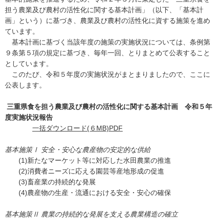
担う農業及び農村の活性化に関する基本計画」（以下、「基本計
画」という）に基づき、農業及び農村の活性化に資する施策を進め
ています。
基本計画に基づく当該年度の施策の実施状況については、条例第
９条第５項の規定に基づき、毎年一回、とりまとめて公表すること
としています。
このたび、令和５年度の実施状況がまとまりましたので、ここに
公表します。
三重県食を担う農業及び農村の活性化に関する基本計画 令和５年
度実施状況報告
一括ダウンロード(６MB)PDF
基本施策Ⅰ 安全・安心な農産物の安定的な供給
(1)新たなマーケット等に対応した水田農業の推進
(2)消費者ニーズに応える園芸等産地形成の促進
(3)畜産業の持続的な発展
(4)農産物の生産・流通における安全・安心の確保
基本施策Ⅱ 農業の持続的な発展を支える農業構造の確立