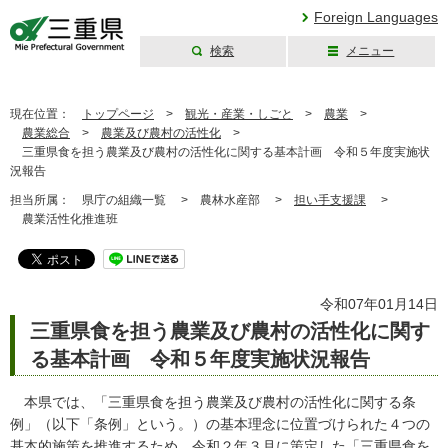
Foreign Languages
検索
メニュー
三重県公式ウェブ
サイト
現在位置：
トップページ
>
観光・産業・しごと
>
農業
>
農業総合
>
農業及び農村の活性化
>
三重県食を担う農業及び農村の活性化に関する基本計画 令和５年度実施状
況報告
担当所属：
県庁の組織一覧 >
農林水産部 >
担い手支援課
>
農業活性化推進班
令和07年01月14日
三重県食を担う農業及び農村の活性化に関す
る基本計画 令和５年度実施状況報告
本県では、「三重県食を担う農業及び農村の活性化に関する条
例」（以下「条例」という。）の基本理念に位置づけられた４つの
基本的施策を推進するため、令和２年３月に策定した「三重県食を