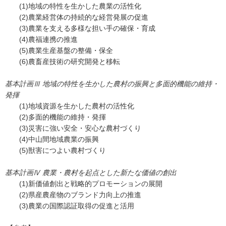
(1)地域の特性を生かした農業の活性化
(2)農業経営体の持続的な経営発展の促進
(3)農業を支える多様な担い手の確保・育成
(4)農福連携の推進
(5)農業生産基盤の整備・保全
(6)農畜産技術の研究開発と移転
基本計画Ⅲ 地域の特性を生かした農村の振興と多面的機能の維持・
発揮
(1)地域資源を生かした農村の活性化
(2)多面的機能の維持・発揮
(3)災害に強い安全・安心な農村づくり
(4)中山間地域農業の振興
(5)獣害につよい農村づくり
基本計画Ⅳ 農業・農村を起点とした新たな価値の創出
(1)新価値創出と戦略的プロモーションの展開
(2)県産農産物のブランド力向上の推進
(3)農業の国際認証取得の促進と活用