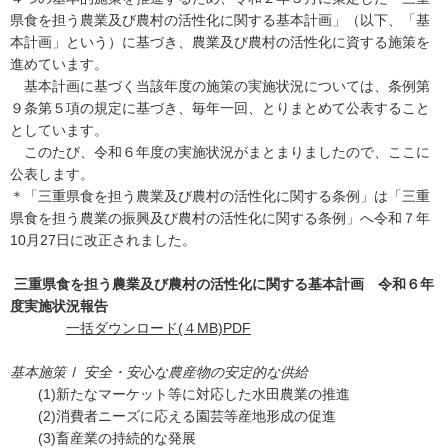
県食を担う農業及び農村の活性化に関する基本計画」（以下、「基
本計画」という）に基づき、農業及び農村の活性化に資する施策を
進めています。
基本計画に基づく当該年度の施策の実施状況については、条例第
９条第５項の規定に基づき、毎年一回、とりまとめて公表すること
としています。
このたび、令和６年度の実施状況がまとまりましたので、ここに
公表します。
＊「三重県食を担う農業及び農村の活性化に関する条例」は「三重
県食を担う農業の振興及び農村の活性化に関する条例」へ令和７年
10月27日に改正されました。
三重県食を担う農業及び農村の活性化に関する基本計画 令和６年
度実施状況報告
一括ダウンロード(４MB)PDF
基本施策Ⅰ 安全・安心な農産物の安定的な供給
(1)新たなマーケット等に対応した水田農業の推進
(2)消費者ニーズに応える園芸等産地形成の促進
(3)畜産業の持続的な発展