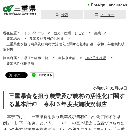
Foreign Languages
検索
メニュー
三重県公式ウェブ
サイト
現在位置：
トップページ
>
観光・産業・しごと
>
農業
>
農業総合
>
農業及び農村の活性化
>
三重県食を担う農業及び農村の活性化に関する基本計画 令和６年度実施状
況報告
担当所属：
県庁の組織一覧 >
農林水産部 >
担い手支援課
>
農業活性化推進班
令和08年01月09日
三重県食を担う農業及び農村の活性化に関す
る基本計画 令和６年度実施状況報告
本県では、「三重県食を担う農業及び農村の活性化に関する条
例」（以下「条例」という。）（＊）の基本理念に位置づけられた
４つの基本的施策を推進するため、令和２年３月に策定した「三重