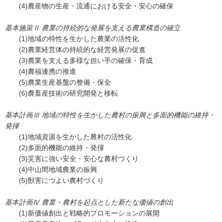
(4)農産物の生産・流通における安全・安心の確保
基本施策Ⅱ 農業の持続的な発展を支える農業構造の確立
(1)地域の特性を生かした農業の活性化
(2)農業経営体の持続的な経営発展の促進
(3)農業を支える多様な担い手の確保・育成
(4)農福連携の推進
(5)農業生産基盤の整備・保全
(6)農畜産技術の研究開発と移転
基本計画Ⅲ 地域の特性を生かした農村の振興と多面的機能の維持・
発揮
(1)地域資源を生かした農村の活性化
(2)多面的機能の維持・発揮
(3)災害に強い安全・安心な農村づくり
(4)中山間地域農業の振興
(5)獣害につよい農村づくり
基本計画Ⅳ 農業・農村を起点とした新たな価値の創出
(1)新価値創出と戦略的プロモーションの展開