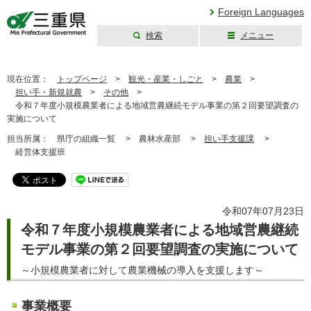
Foreign Languages
検索
メニュー
三重県公式ウェブ
サイト
現在位置：
トップページ
>
観光・産業・しごと
>
農業
>
担い手・新規就農
>
その他
>
令和７年度小規模農業者による地域営農継続モデル事業の第２回要望調査の
実施について
担当所属：
県庁の組織一覧 >
農林水産部 >
担い手支援課
>
経営体支援班
令和07年07月23日
令和７年度小規模農業者による地域営農継続
モデル事業の第２回要望調査の実施について
～小規模農業者に対して農業機械の導入を支援します～
事業概要