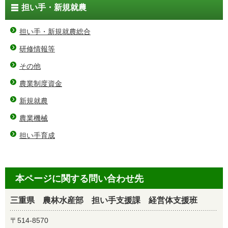
担い手・新規就農
担い手・新規就農総合
研修情報等
その他
農業制度資金
新規就農
農業機械
担い手育成
本ページに関する問い合わせ先
三重県 農林水産部 担い手支援課 経営体支援班
〒514-8570