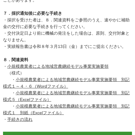
ことがあります。
７．採択通知後に必要な手続き
・採択を受けた者は、８．関連資料をご参照のうえ、速やかに補助
金の交付に必要な手続きを行ってください。
・交付決定日より前に機械の発注をした場合は、原則、交付対象と
なりません。
・実績報告書は令和８年３月13日（金）までにご提出ください。
８．関連資料
・
小規模農業者による地域営農継続モデル事業実施要領
（様式）
・
小規模農業者による地域営農継続モデル事業実施要領 別記
様式１～４・６（Wordファイル）
・
小規模農業者による地域営農継続モデル事業実施要領 別記
様式５（Excelファイル）
・
小規模農業者による地域営農継続モデル事業実施要領 別記
様式１ 別紙（Excelファイル）
・
手続きの流れ