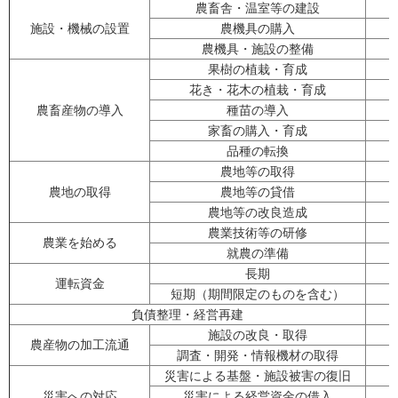
農畜舎・温室等の建設
施設・機械の設置
農機具の購入
農機具・施設の整備
果樹の植栽・育成
花き・花木の植栽・育成
農畜産物の導入
種苗の導入
家畜の購入・育成
品種の転換
農地等の取得
農地の取得
農地等の貸借
農地等の改良造成
農業技術等の研修
農業を始める
就農の準備
長期
運転資金
短期（期間限定のものを含む）
負債整理・経営再建
施設の改良・取得
農産物の加工流通
調査・開発・情報機材の取得
災害による基盤・施設被害の復旧
災害への対応
災害による経営資金の借入