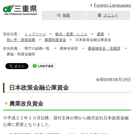
Foreign Languages
検索
メニュー
三重県公式ウェブ
サイト
現在位置：
トップページ
>
観光・産業・しごと
>
農業
>
担い手・新規就農
>
農業制度資金
>
日本政策金融公庫資金
担当所属：
県庁の組織一覧 >
農林水産部 >
農産物安全・流通課
>
農協・制度金融班
令和04年08月19日
日本政策金融公庫資金
農業改良資金
※平成２２年１０月以降、貸付主体が県から株式会社日本政策金融
公庫に変更となりました。