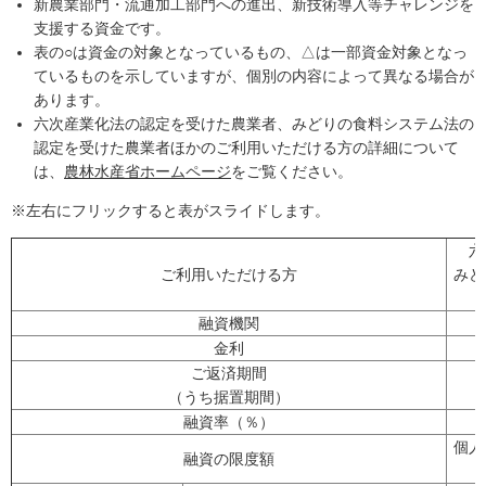
新農業部門・流通加工部門への進出、新技術導入等チャレンジを
支援する資金です。
表の○は資金の対象となっているもの、△は一部資金対象となっ
ているものを示していますが、個別の内容によって異なる場合が
あります。
六次産業化法の認定を受けた農業者、みどりの食料システム法の
認定を受けた農業者ほかのご利用いただける方の詳細について
は、
農林水産省ホームページ
をご覧ください。
※左右にフリックすると表がスライドします。
六
ご利用いただける方
みど
融資機関
金利
ご返済期間
（うち据置期間）
融資率（％）
個人
融資の限度額