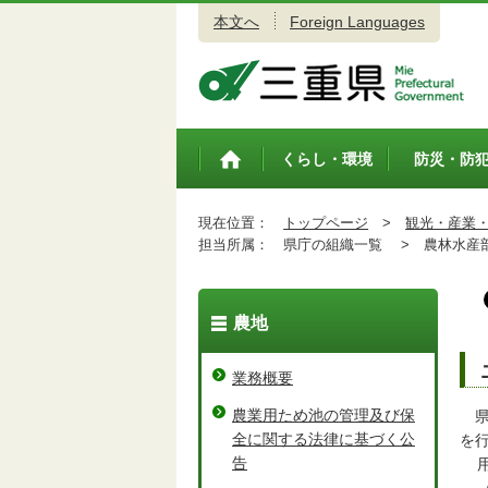
本文へ
Foreign Languages
三重県公式ウェブサイト
くらし・環境
防災・防
トップペ
ージ
現在位置：
トップページ
>
観光・産業
担当所属：
県庁の組織一覧 >
農林水産
農地
業務概要
農業用ため池の管理及び保
全に関する法律に基づく公
を
告
用