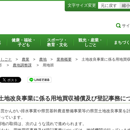
文字サイズ変更
元に戻す
縮小
サイ
健康・福祉・
スポーツ・
観光・産業・
犯
まちづく
子ども
教育・文化
しごと
・しごと
>
農業
>
農地
>
業務概要
>
土地改良事業に係る用地買収
部 >
農地調整課
>
用地班
土地改良事業に係る用地買収補償及び登記事務に
県営かんがい排水事業や県営基幹農道整備事業等の県営土地改良事業を
行っています。
地の取得は、次のような流れで進められます。