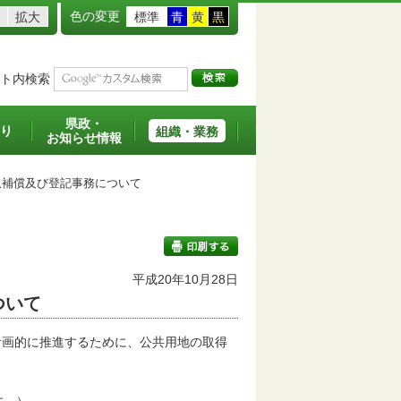
色の変更
拡大
標準
青
黄
黒
ト内検索
県政・
り
組織・業務
お知らせ情報
補償及び登記事務について
平成20年10月28日
ついて
印刷する
計画的に推進するために、公共用地の取得