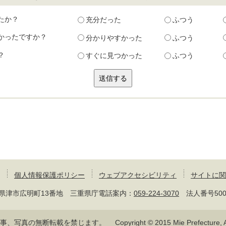
たか？
充分だった
ふつう
かったですか？
分かりやすかった
ふつう
？
すぐに見つかった
ふつう
個人情報保護ポリシー
ウェブアクセシビリティ
サイトに関
 三重県津市広明町13番地 三重県庁電話案内：
059-224-3070
法人番号50000
記事、写真の無断転載を禁じます。
Copyright © 2015 Mie Prefecture, Al