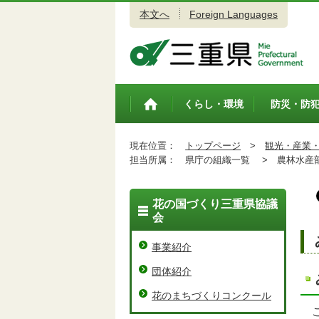
本文へ
Foreign Languages
三重県公式ウェブサイト
くらし・環境
防災・防
トップペ
ージ
現在位置：
トップページ
>
観光・産業
担当所属：
県庁の組織一覧 >
農林水産
花の国づくり三重県協議
会
事業紹介
団体紹介
花のまちづくりコンクール
こ