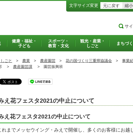
文字サイズ変更
元に戻す
縮小
サイ
健康・福祉・
スポーツ・
観光・産業・
犯
まちづく
子ども
教育・文化
しごと
・しごと
>
農業
>
農産園芸
>
花の国づくり三重県協議会
>
事業
部 >
農産園芸課
>
園芸振興班
みえ花フェスタ2021の中止について
みえ花フェスタ2021の中止について
れまでメッセウイング・みえで開催し、多くのお客様にお越