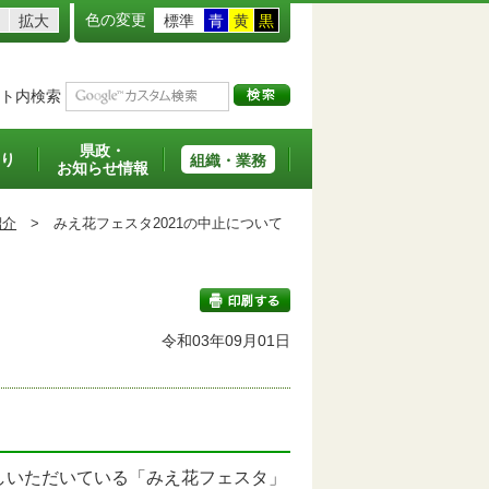
色の変更
拡大
標準
青
黄
黒
ト内検索
県政・
り
組織・業務
お知らせ情報
紹介
>
みえ花フェスタ2021の中止について
令和03年09月01日
印刷する
しいただいている「みえ花フェスタ」