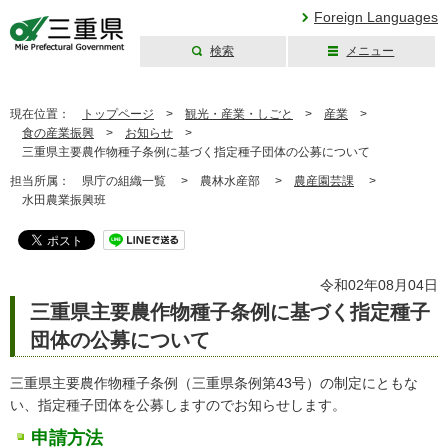
Foreign Languages
検索
メニュー
三重県公式ウェブ
サイト
現在位置：
トップページ
>
観光・産業・しごと
>
産業
>
食の産業振興
>
お知らせ
>
三重県主要農作物種子条例に基づく指定種子団体の公募について
担当所属：
県庁の組織一覧 >
農林水産部 >
農産園芸課
>
水田農業振興班
令和02年08月04日
三重県主要農作物種子条例に基づく指定種子
団体の公募について
三重県主要農作物種子条例（三重県条例第43号）の制定にともな
い、指定種子団体を公募しますのでお知らせします。
申請方法