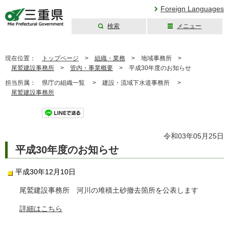
Foreign Languages
検索
メニュー
三重県公式ウェブ
サイト
現在位置：
トップページ
>
組織・業務
>
地域事務所 >
尾鷲建設事務所
>
管内・事業概要
>
平成30年度のお知らせ
担当所属：
県庁の組織一覧 >
建設・流域下水道事務所 >
尾鷲建設事務所
ツイート
令和03年05月25日
平成30年度のお知らせ
平成30年12月10日
尾鷲建設事務所 河川の堆積土砂撤去箇所を公表します
詳細はこちら