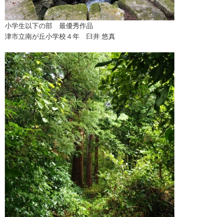
小学生以下の部 最優秀作品
津市立南が丘小学校４年 臼井 悠真