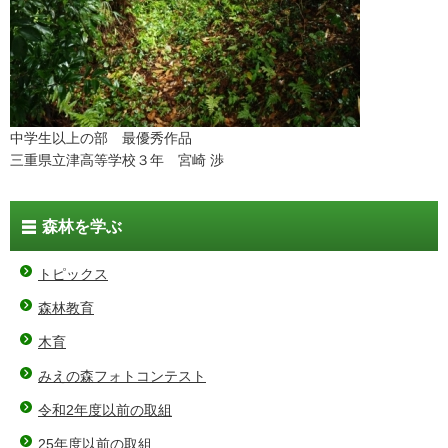
中学生以上の部 最優秀作品
三重県立津高等学校３年 宮崎 渉
森林を学ぶ
トピックス
森林教育
木育
みえの森フォトコンテスト
令和2年度以前の取組
25年度以前の取組