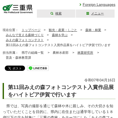
Foreign Languages
検索
メニュー
三重県公式ウェブ
サイト
現在位置：
トップページ
>
観光・産業・しごと
>
森林・林業
>
みんなで支える森林づくり
>
森林を学ぶ
>
みえの森フォトコンテスト
>
第11回みえの森フォトコンテスト入賞作品展をハイトピア伊賀で行います
担当所属：
県庁の組織一覧 >
農林水産部 >
林業研究所
>
普及・森林教育課
令和07年04月16日
第11回みえの森フォトコンテスト入賞作品展
をハイトピア伊賀で行います
県では、写真の撮影を通じて森林や木に親しみ、その大切さを知
っていただくことを目的に、県内に在住または通学等している１８
歳以下の方を対象に「三重の森林」をテーマにした「みえの森フォ