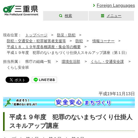
Foreign Languages
検索
メニュー
三重県公式ウェブ
サイト
現在位置：
トップページ
>
防災・防犯
>
防犯・交通安全・犯罪被害者支援等
>
防犯
>
情報コーナー
>
平成１８，１９年度各種講座・集会等の概要
>
平成１９年度 犯罪のないまちづくり仕掛人スキルアップ講座（第１日）
担当所属：
県庁の組織一覧 >
環境生活部
>
くらし・交通安全課
>
くらし安全班
平成19年11月13日
平成１９年度 犯罪のないまちづくり仕掛人
スキルアップ講座