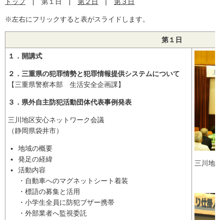
トップ
| 第１日 |
第２日
|
第３日
※左右にフリックすると表がスライドします。
第１日
１．開講式
２．三重県の犯罪情勢と犯罪情報提供システムについて
【三重県警察本部 生活安全企画課】
３．県外自主防犯活動団体代表事例発表
三川地区安心ネットワーク会議
（静岡県袋井市）
地域の概要
発足の経緯
三川地
活動内容
・自動車へのマグネットシート着装
・標語の募集と活用
・小学生全員に防犯ブザー携帯
・外部業者へ監視委託