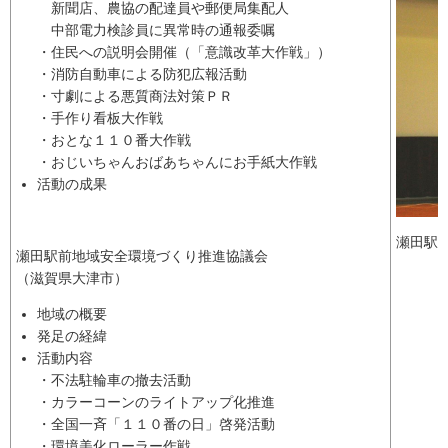
新聞店、農協の配達員や郵便局集配人
中部電力検診員に異常時の通報委嘱
・住民への説明会開催（「意識改革大作戦」）
・消防自動車による防犯広報活動
・寸劇による悪質商法対策ＰＲ
・手作り看板大作戦
・おとな１１０番大作戦
・おじいちゃんおばあちゃんにお手紙大作戦
活動の成果
瀬田駅
瀬田駅前地域安全環境づくり推進協議会
（滋賀県大津市）
地域の概要
発足の経緯
活動内容
・不法駐輪車の撤去活動
・カラーコーンのライトアップ化推進
・全国一斉「１１０番の日」啓発活動
・環境美化ローラー作戦