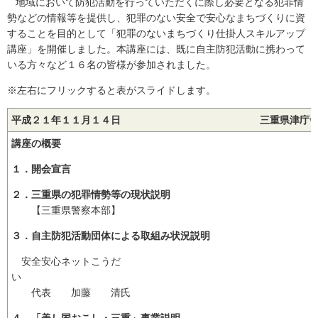
地域において防犯活動を行っていただくに際し必要となる犯罪情
勢などの情報等を提供し、犯罪のない安全で安心なまちづくりに資
することを目的として「犯罪のないまちづくり仕掛人スキルアップ
講座」を開催しました。本講座には、既に自主防犯活動に携わって
いる方々など１６名の皆様が参加されました。
※左右にフリックすると表がスライドします。
平成２１年１１月１４日 三重県津庁舎 
講座の概要
１．開会宣言
２．三重県の犯罪情勢等の現状説明
【三重県警察本部】
３．自主防犯活動団体による取組み状況説明
安全安心ネットこうだ
い
代表 加藤 清氏
４．「美し国おこし・三重」事業説明