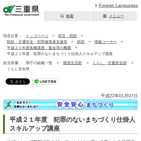
Foreign Languages
検索
メニュー
三重県公式ウェブ
サイト
現在位置：
トップページ
>
防災・防犯
>
防犯・交通安全・犯罪被害者支援等
>
防犯
>
情報コーナー
>
平成２１年度各種講座・集会等の概要
>
平成２１年度 犯罪のないまちづくり仕掛人スキルアップ講座
担当所属：
県庁の組織一覧 >
環境生活部
>
くらし・交通安全課
>
くらし安全班
平成22年01月07日
平成２１年度 犯罪のないまちづくり仕掛人
スキルアップ講座