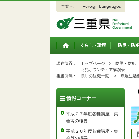
本文へ
Foreign Languages
三重県公式ウェブサイト
くらし・環境
防災・防
トップペ
ージ
現在位置：
トップページ
>
防災・防犯
防犯ボランティア講演会
担当所属：
県庁の組織一覧 >
環境生活
情報コーナー
平成２７年度各種講座・集
会等の概要
平成２６年度各種講座・集
会等の概要