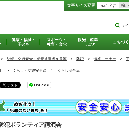
文字サイズ変更
元に戻す
縮小
サイ
健康・福祉・
スポーツ・
観光・産業・
犯
まちづく
子ども
教育・文化
しごと
>
防犯・交通安全・犯罪被害者支援等
>
防犯
>
情報コーナー
>
部
>
くらし・交通安全課
>
くらし安全班
防犯ボランティア講演会