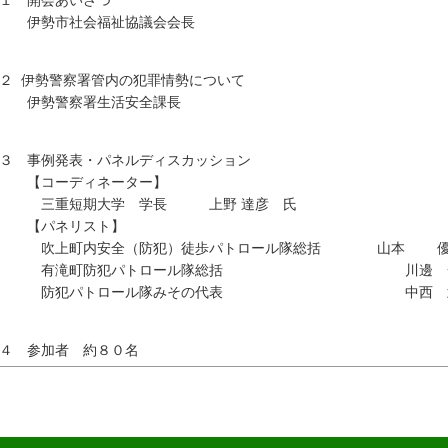
１ 開会あいさつ
伊勢市社会福祉協議会会長
２ 伊勢警察署管内の犯罪情勢について
伊勢警察署生活安全課長
３ 事例発表・パネルディスカッション
【コーディネーター】
三重短期大学 学長 上野 達彦 氏
【パネリスト】
吹上町内安全（防犯）徒歩パトロール隊総括 山本 優
有滝町防犯パトロール隊総括 川邊 一
防犯パトロール隊みその代表 中西 武
４ 参加者 約８０名