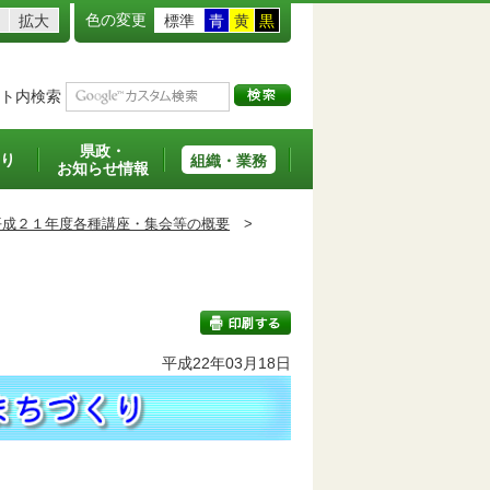
色の変更
拡大
標準
青
黄
黒
ト内検索
県政・
り
組織・業務
お知らせ情報
平成２１年度各種講座・集会等の概要
>
平成22年03月18日
印刷する