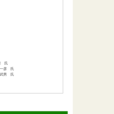
 氏
彦 氏
男 氏