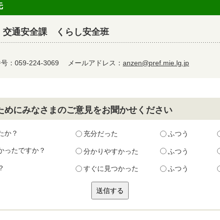
先
・交通安全課 くらし安全班
：059-224-3069
メールアドレス：
anzen@pref.mie.lg.jp
ためにみなさまのご意見をお聞かせください
たか？
充分だった
ふつう
かったですか？
分かりやすかった
ふつう
？
すぐに見つかった
ふつう