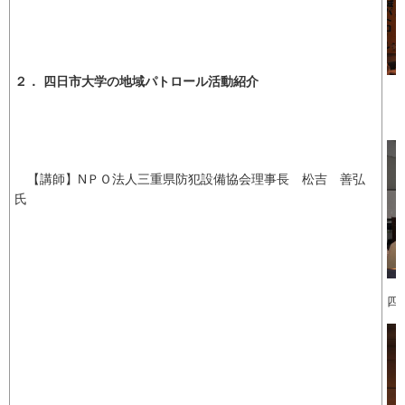
２． 四日市大学の地域パトロール活動紹介
【講師】NＰＯ法人三重県防犯設備協会理事長 松吉 善弘
氏
四