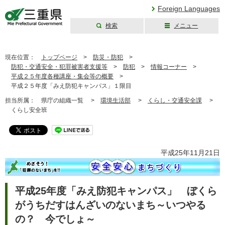
Foreign Languages
検索
メニュー
三重県公式ウェブ
サイト
現在位置：
トップページ
>
防災・防犯
>
防犯・交通安全・犯罪被害者支援等
>
防犯
>
情報コーナー
>
平成２５年度各種講座・集会等の概要
>
平成２５年度「みえ防犯キャンパス」１限目
担当所属：
県庁の組織一覧 >
環境生活部
>
くらし・交通安全課
>
くらし安全班
平成25年11月21日
平成25年度「みえ防犯キャンパス」 ぼくら
がうちだすはんざいのないまち～いつやる
の？ 今でしょ～