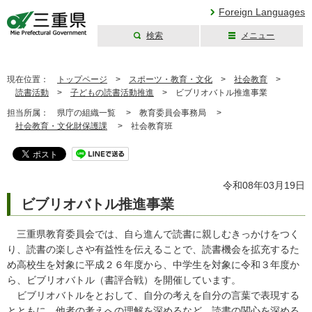
Foreign Languages
検索
メニュー
三重県公式ウェブ
サイト
現在位置：
トップページ
>
スポーツ・教育・文化
>
社会教育
>
読書活動
>
子どもの読書活動推進
>
ビブリオバトル推進事業
担当所属：
県庁の組織一覧 >
教育委員会事務局 >
社会教育・文化財保護課
>
社会教育班
令和08年03月19日
ビブリオバトル推進事業
三重県教育委員会では、自ら進んで読書に親しむきっかけをつく
り、読書の楽しさや有益性を伝えることで、読書機会を拡充するた
め高校生を対象に平成２６年度から、中学生を対象に令和３年度か
ら、ビブリオバトル（書評合戦）を開催しています。
ビブリオバトルをとおして、自分の考えを自分の言葉で表現する
とともに、他者の考えへの理解を深めるなど、読書の関心を深める