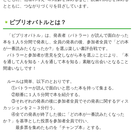
とともに、つながりづくりを目ざしています。
ビブリオバトルとは？
「ビブリオバトル」は、発表者（バトラー）が読んで面白かった
本を１人５分間で発表し、全員の発表の後、参加者全員で「どの本
が一番読みたくなったか?」を選ぶ楽しい書評合戦です。
バトラーと参加者が意見を交しながら本を選ぶことにより、「本
を通して人を知る・人を通して本を知る」素敵な出会いとなること
間違いなしです！
ルールは簡単、以下のとおりです。
①バトラーが読んで面白いと思った本を持って集まる。
②順番に１人５分間で本を紹介する。
③それぞれの発表の後に参加者全員でその発表に関するディス
カッションを２～３分行う。
④全ての発表が終了した後に「どの本が一番読みたくなった
か？」を基準とした投票を参加者全員で行い、
最多票を集めたものを『チャンプ本』とする。