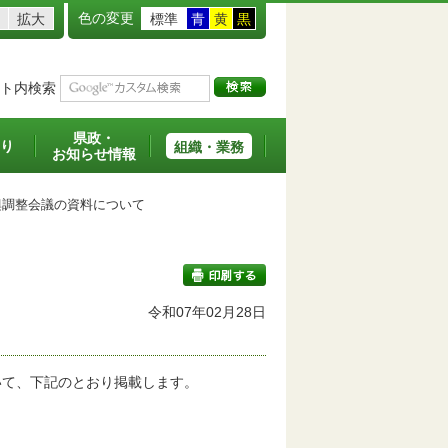
色の変更
拡大
標準
青
黄
黒
ト内検索
県政・
り
組織・業務
お知らせ情報
調整会議の資料について
令和07年02月28日
印刷する
いて、下記のとおり掲載します。