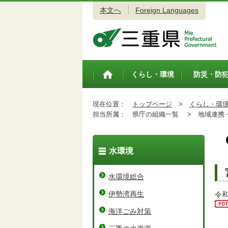
本文へ
Foreign Languages
三重県公式ウェブサイト
くらし・環境
防災・防
トップペ
ージ
現在位置：
トップページ
>
くらし・環
担当所属：
県庁の組織一覧 >
地域連携・
水環境
水環境総合
伊勢湾再生
令
海洋ごみ対策