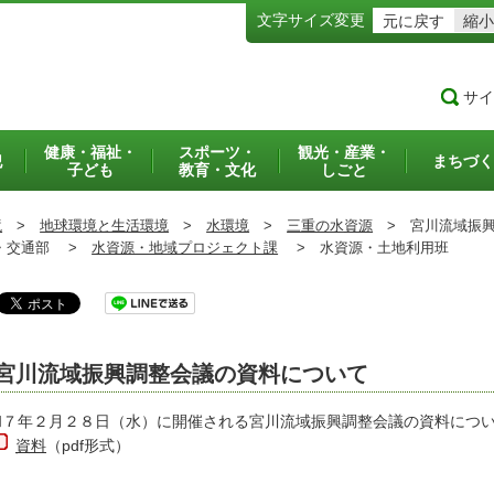
文字サイズ変更
元に戻す
縮小
サイ
健康・福祉・
スポーツ・
観光・産業・
犯
まちづく
子ども
教育・文化
しごと
境
>
地球環境と生活環境
>
水環境
>
三重の水資源
>
宮川流域振興
交通部 >
水資源・地域プロジェクト課
>
水資源・土地利用班
宮川流域振興調整会議の資料について
和７年２月２８日（水）に開催される宮川流域振興調整会議の資料につ
資料
（pdf形式）