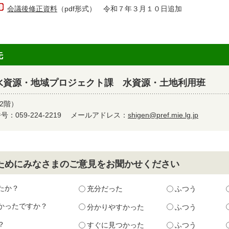
会議後修正資料
（pdf形式） 令和７年３月１０日追加
先
水資源・地域プロジェクト課 水資源・土地利用班
2階）
：059-224-2219
メールアドレス：
shigen@pref.mie.lg.jp
ためにみなさまのご意見をお聞かせください
たか？
充分だった
ふつう
かったですか？
分かりやすかった
ふつう
？
すぐに見つかった
ふつう