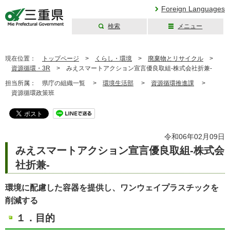
Foreign Languages
検索
メニュー
三重県公式ウェブ
サイト
現在位置：
トップページ
>
くらし・環境
>
廃棄物とリサイクル
>
資源循環・3R
>
みえスマートアクション宣言優良取組-株式会社折兼-
担当所属：
県庁の組織一覧 >
環境生活部
>
資源循環推進課
>
資源循環政策班
令和06年02月09日
みえスマートアクション宣言優良取組-株式会
社折兼-
環境に配慮した容器を提供し、ワンウェイプラスチックを
削減する
１．目的