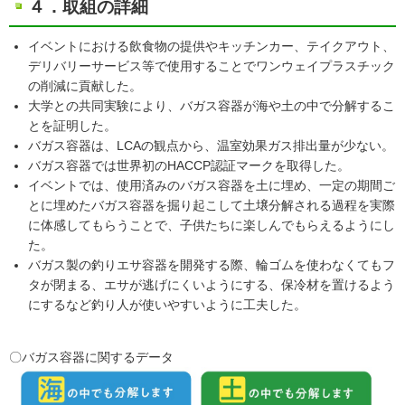
４．取組の詳細
イベントにおける飲食物の提供やキッチンカー、テイクアウト、
デリバリーサービス等で使用することでワンウェイプラスチック
の削減に貢献した。
大学との共同実験により、バガス容器が海や土の中で分解するこ
とを証明した。
バガス容器は、LCAの観点から、温室効果ガス排出量が少ない。
バガス容器では世界初のHACCP認証マークを取得した。
イベントでは、使用済みのバガス容器を土に埋め、一定の期間ご
とに埋めたバガス容器を掘り起こして土壌分解される過程を実際
に体感してもらうことで、子供たちに楽しんでもらえるようにし
た。
バガス製の釣りエサ容器を開発する際、輪ゴムを使わなくてもフ
タが閉まる、エサが逃げにくいようにする、保冷材を置けるよう
にするなど釣り人が使いやすいように工夫した。
〇バガス容器に関するデータ