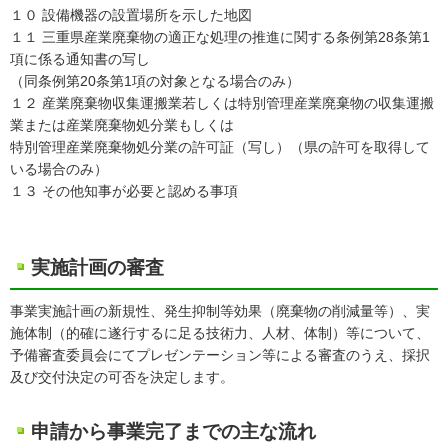
１０ 設備機器の設置場所を示した地図
１１ 三重県産業廃棄物の適正な処理の推進に関する条例第28条第1
項に係る通知書の写し
（同条例第20条第1項の対象となる場合のみ）
１２ 産業廃棄物収集運搬業若しくは特別管理産業廃棄物の収集運搬
業または産業廃棄物処分業もしくは
特別管理産業廃棄物処分業の許可証（写し）（県の許可を取得して
いる場合のみ）
１３ その他知事が必要と認める事項
実施計画の審査
事業実施計画の新規性、発生抑制等効果（廃棄物の削減量等）、実
施体制（的確に遂行するに足る技術力、人材、体制）等について、
予備審査委員会にてプレゼンテーション等による審査のうえ、採択
及び交付決定の可否を決定します。
申請から事業完了までの主な流れ