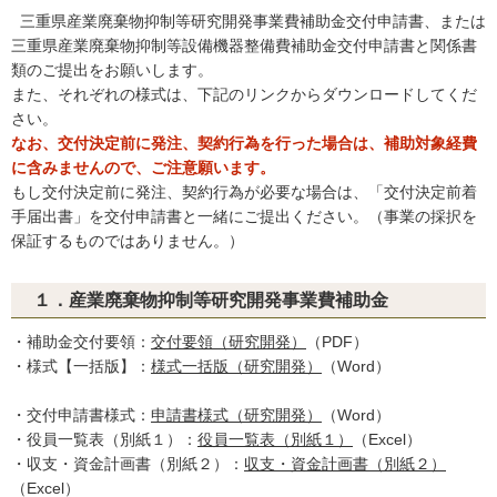
三重県産業廃棄物抑制等研究開発事業費補助金交付申請書、または
三重県産業廃棄物抑制等設備機器整備費補助金交付申請書と関係書
類のご提出をお願いします。
また、それぞれの様式は、下記のリンクからダウンロードしてくだ
さい。
なお、交付決定前に発注、契約行為を行った場合は、補助対象経費
に含みませんので、ご注意願います。
もし交付決定前に発注、契約行為が必要な場合は、「交付決定前着
手届出書」を交付申請書と一緒にご提出ください。（事業の採択を
保証するものではありません。）
１．産業廃棄物抑制等研究開発事業費補助金
・補助金交付要領：
交付要領（研究開発）
（PDF）
・様式【一括版】：
様式一括版（研究開発）
（Word）
・交付申請書様式：
申請書様式（研究開発）
（Word）
・役員一覧表（別紙１）：
役員一覧表（別紙１）
（Excel）
・収支・資金計画書（別紙２）：
収支・資金計画書（別紙２）
（Excel）