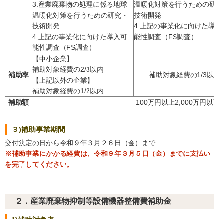
3.産業廃棄物の処理に係る地球
温暖化対策を行うための研
温暖化対策を行うための研究・
技術開発
技術開発
4.上記の事業化に向けた導
4.上記の事業化に向けた導入可
能性調査（FS調査）
能性調査（FS調査）
【中小企業】
補助対象経費の2/3以内
補助率
補助対象経費の1/3以
【上記以外の企業】
補助対象経費の1/2以内
補助額
100万円以上2,000万円以
３)補助事業期間
交付決定の日から令和９年３月２６日（金）まで
※補助事業にかかる経費は、令和９年３月５日（金）までに支払い
を完了してください。
２．産業廃棄物抑制等設備機器整備費補助金