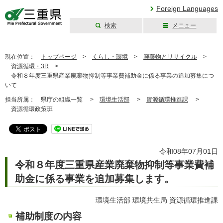
Foreign Languages
検索
メニュー
三重県公式ウェブ
サイト
現在位置：
トップページ
>
くらし・環境
>
廃棄物とリサイクル
>
資源循環・3R
>
令和８年度三重県産業廃棄物抑制等事業費補助金に係る事業の追加募集につ
いて
担当所属：
県庁の組織一覧 >
環境生活部
>
資源循環推進課
>
資源循環政策班
令和08年07月01日
令和８年度三重県産業廃棄物抑制等事業費補
助金に係る事業を追加募集します。
環境生活部 環境共生局 資源循環推進課
補助制度の内容