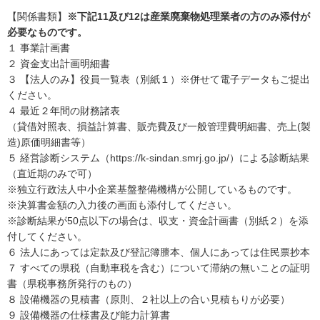
【関係書類】
※下記11及び12は産業廃棄物処理業者の方のみ添付が
必要なものです。
１ 事業計画書
２ 資金支出計画明細書
３ 【法人のみ】役員一覧表（別紙１）※併せて電子データもご提出
ください。
４ 最近２年間の財務諸表
（貸借対照表、損益計算書、販売費及び一般管理費明細書、売上(製
造)原価明細書等）
５ 経営診断システム（https://k-sindan.smrj.go.jp/）による診断結果
（直近期のみで可）
※独立行政法人中小企業基盤整備機構が公開しているものです。
※決算書金額の入力後の画面も添付してください。
※診断結果が50点以下の場合は、収支・資金計画書（別紙２）を添
付してください。
６ 法人にあっては定款及び登記簿謄本、個人にあっては住民票抄本
７ すべての県税（自動車税を含む）について滞納の無いことの証明
書（県税事務所発行のもの）
８ 設備機器の見積書（原則、２社以上の合い見積もりが必要）
９ 設備機器の仕様書及び能力計算書