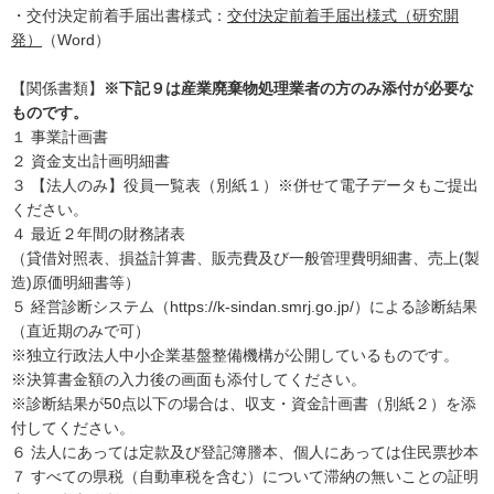
・交付決定前着手届出書様式：
交付決定前着手届出様式（研究開
発）
（Word）
【関係書類】
※下記９は産業廃棄物処理業者の方のみ添付が必要な
ものです。
１ 事業計画書
２ 資金支出計画明細書
３ 【法人のみ】役員一覧表（別紙１）※併せて電子データもご提出
ください。
４ 最近２年間の財務諸表
（貸借対照表、損益計算書、販売費及び一般管理費明細書、売上(製
造)原価明細書等）
５ 経営診断システム（https://k-sindan.smrj.go.jp/）による診断結果
（直近期のみで可）
※独立行政法人中小企業基盤整備機構が公開しているものです。
※決算書金額の入力後の画面も添付してください。
※診断結果が50点以下の場合は、収支・資金計画書（別紙２）を添
付してください。
６ 法人にあっては定款及び登記簿謄本、個人にあっては住民票抄本
７ すべての県税（自動車税を含む）について滞納の無いことの証明