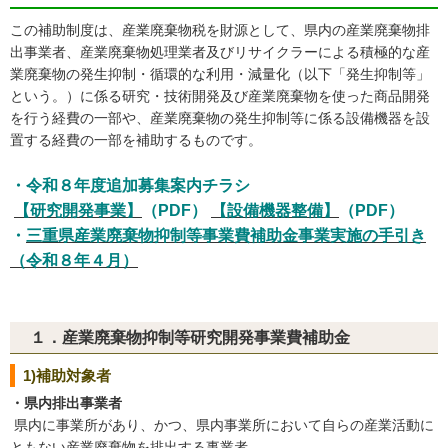
この補助制度は、産業廃棄物税を財源として、県内の産業廃棄物排
出事業者、産業廃棄物処理業者及びリサイクラーによる積極的な産
業廃棄物の発生抑制・循環的な利用・減量化（以下「発生抑制等」
という。）に係る研究・技術開発及び産業廃棄物を使った商品開発
を行う経費の一部や、産業廃棄物の発生抑制等に係る設備機器を設
置する経費の一部を補助するものです。
・令和８年度追加募集案内チラシ
​
【研究開発事業】
（PDF）
【設備機器整備】
（PDF）
・
三重県産業廃棄物抑制等事業費補助金事業実施の手引き
（令和８年４月）
１．産業廃棄物抑制等研究開発事業費補助金
1)補助対象者
・県内排出事業者
​ 県内に事業所があり、かつ、県内事業所において自らの産業活動に
ともない産業廃棄物を排出する事業者