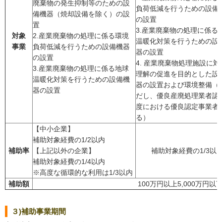
廃棄物の発生抑制等のための設
負荷低減を行うための設備
備機器（焼却設備を除く）の設
の設置
置
3.産業廃棄物の処理に係る
対象
2.産業廃棄物の処理に係る環境
温暖化対策を行うための設
事業
負荷低減を行うための設備機器
器の設置
の設置
4. 産業廃棄物処理施設に対
3.産業廃棄物の処理に係る地球
理解の促進を目的とした設
温暖化対策を行うための設備機
器の設置および環境整備（
器の設置
だし、優良産廃処理業者認
度における優良認定事業者
る）
【中小企業】
補助対象経費の1/2以内
補助率
【上記以外の企業】
補助対象経費の1/3以
補助対象経費の1/4以内
※高度な循環的な利用は1/3以内
補助額
100万円以上5,000万円以
３)補助事業期間