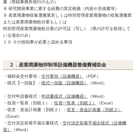
書（県税事務所発行のもの）
８ 研究開発事業に要する経費の算定根拠（内規や見積書等）
９ 産業廃棄物収集運搬業若しくは特別管理産業廃棄物の収集運搬業
または産業廃棄物処分業もしくは
特別管理産業廃棄物処分業の許可証（写し）（県の許可を取得して
いる場合のみ）
１０ その他知事が必要と認める事項
２．産業廃棄物抑制等設備機器整備費補助金
・補助金交付要領：
交付要領（設備機器）
（PDF）
・様式【一括版】：
様式一括版（設備機器）
（Word）
・交付申請書様式：
申請書様式（設備機器）
（Word）
・役員一覧表（別紙１）：
役員一覧表（別紙１）
（Excel）
・収支・資金計画書（別紙２）：
収支・資金計画書（別紙２）
（Excel）
・交付決定前着手届出書様式：
交付決定前着手届出様式（設備機
器）
（Word）