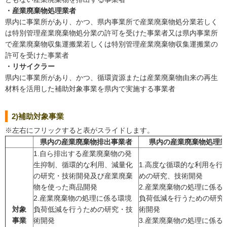
・産業廃棄物処理業者
県内に事業所があり、かつ、県内事業所で産業廃棄物処分業若しく
は特別管理産業廃棄物処分業の許可を受けた事業者又は県内事業所
で産業廃棄物収集運搬業若しくは特別管理産業廃棄物収集運搬業の
許可を受けた事業者
・リサイクラー
県内に事業所があり、かつ、循環資源または産業廃棄物由来の再生
材料を活用した補助対象事業を県内で実施する事業者
2)補助対象事業
※左右にフリックすると表がスライドします。
県内の産業廃棄物排出事業者
県内の産業廃棄物処理業
1.自ら排出する産業廃棄物の発
生抑制、循環的な利用、減量化
1.高度な循環的な利用を行
の研究・技術開発及び産業廃棄
めの研究、技術開発
物を使った商品開発
2.産業廃棄物の処理に係る
2.産業廃棄物の処理に係る環境
負荷低減を行うための研究
対象
負荷低減を行うための研究・技
術開発
事業
術開発
3.産業廃棄物の処理に係る