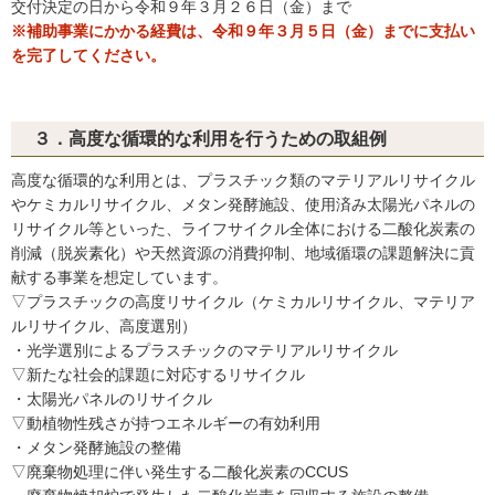
交付決定の日から令和９年３月２６日（金）まで
※補助事業にかかる経費は、令和９年３月５日（金）までに支払い
を完了してください。
３．高度な循環的な利用を行うための取組例
高度な循環的な利用とは、プラスチック類のマテリアルリサイクル
やケミカルリサイクル、メタン発酵施設、使用済み太陽光パネルの
リサイクル等といった、ライフサイクル全体における二酸化炭素の
削減（脱炭素化）や天然資源の消費抑制、地域循環の課題解決に貢
献する事業を想定しています。
▽プラスチックの高度リサイクル（ケミカルリサイクル、マテリア
ルリサイクル、高度選別）
・光学選別によるプラスチックのマテリアルリサイクル
▽新たな社会的課題に対応するリサイクル
・太陽光パネルのリサイクル
▽動植物性残さが持つエネルギーの有効利用
・メタン発酵施設の整備
▽廃棄物処理に伴い発生する二酸化炭素のCCUS