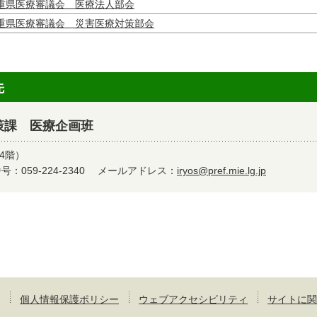
重県医療審議会 医療法人部会
重県医療審議会 災害医療対策部会
先
策課 医療企画班
4階）
：059-224-2340
メールアドレス：
iryos@pref.mie.lg.jp
個人情報保護ポリシー
ウェブアクセシビリティ
サイトに関