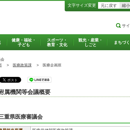
文字サイズ変更
元に戻す
縮小
サイ
健康・福祉・
スポーツ・
観光・産業・
犯
まちづく
子ども
教育・文化
しごと
議会
部
>
医療政策課
>
医療企画班
附属機関等会議概要
三重県医療審議会