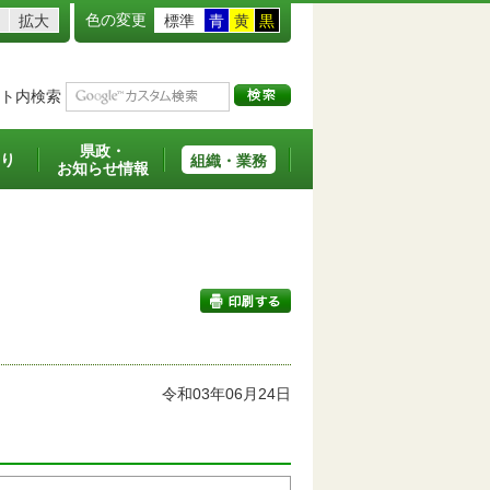
色の変更
拡大
標準
青
黄
黒
ト内検索
県政・
り
組織・業務
お知らせ情報
印刷する
令和03年06月24日