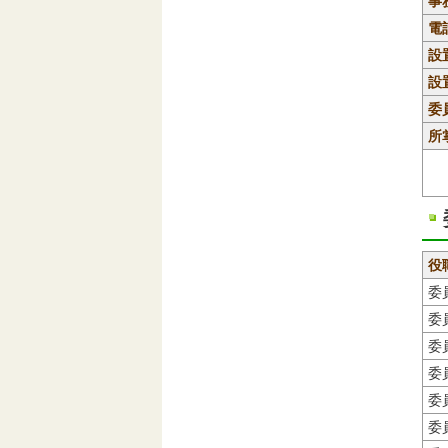
事
電
設
設
委
所
役
委
委
委
委
委
委