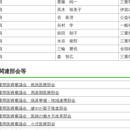
員
齋藤 純一
三重
員
髙木 裕美子
伊賀
員
谷 眞澄
公益
員
谷村 学
一般
員
前田 朝子
三重
員
水谷 俊郎
三重
員
三輪 勝也
全国
員
森 智広
三重
関連部会等
重県医療審議会 救急医療部会
重県医療審議会 周産期医療部会
重県医療審議会 病床整備・地域連携部会
重県医療審議会 健やか親子推進部会
重県医療審議会 医師の働き方改革部会
重県医療審議会 小児医療部会