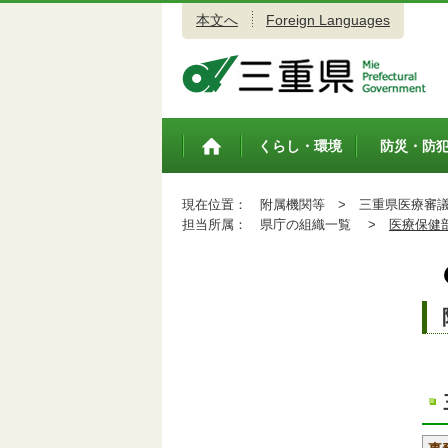
本文へ
Foreign Languages
三重県公式ウェブサイト
くらし・環境
防災・防
トップペ
ージ
現在位置：
附属機関等 >
三重県医療審
担当所属：
県庁の組織一覧 >
医療保健