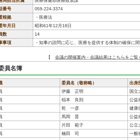
務局担当所属
医療保健部医療政策課
話番号
059-224-3374
置根拠
・医療法
置年月日
昭和61年12月18日
員数
14
掌事項
・知事の諮問に応じ、医療を提供する体制の確保に関
【
会議の開催案内・会議結果はこちらをご覧
委員名簿
職
委員名（敬称略）
出身
員
伊藤 正明
国立
員
稲本 良則
公益
員
乾 一彦
健康
員
馬岡 晋
公益
員
片田 範子
公立
員
楠田 司
一般