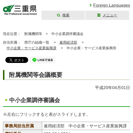
Foreign Languages
検索
メニュー
三重県公式ウェブ
サイト
現在位置：
附属機関等 >
中小企業調停審議会
担当所属：
県庁の組織一覧 >
雇用経済部
>
中小企業・サービス産業振興課
>
中小企業・サービス産業振興班
附属機関等会議概要
平成20年04月01日
中小企業調停審議会
※左右にフリックすると表がスライドします。
事務局担当所属
雇用経済部 中小企業・サービス産業振興課