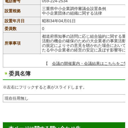
電話番号
059-224-2534
三重県中小企業調停審議会設置条例
設置根拠
中小企業団体の組織に関する法律
設置年月日
昭和34年04月01日
委員数
0
都道府県知事の諮問に応じ組合協約に関する重
活動の機会の確保のための大企業者の事業活動
所掌事項
の規定によりその意見を聴かれた場合において
たる中小企業者の経営の安定に及ぼす影響等に
【
会議の開催案内・会議結果はこちらをご覧
委員名簿
※左右にフリックすると表がスライドします。
現在任用無し