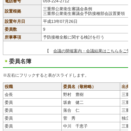
電話番号
059-224-2712
三重県公衆衛生審議会条例
設置根拠
三重県公衆衛生審議会予防接種部会設置要領
設置年月日
平成13年07月26日
委員数
9
所掌事項
予防接種全般に関する検討を行う
【
会議の開催案内・会議結果はこちらをご覧
委員名簿
※左右にフリックすると表がスライドします。
役職
委員名（敬称略）
出身
会長
野村 豊樹
三重
委員
坂倉 健二
三重
委員
落合 仁
三重
委員
菅 秀
独立
委員
中川 千恵子
三重