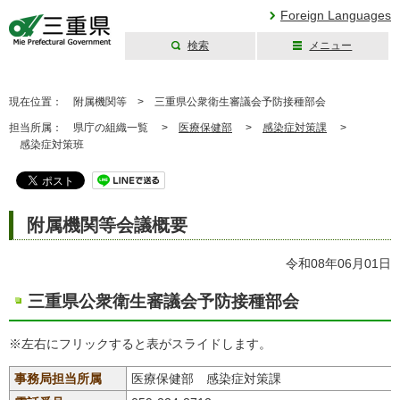
Foreign Languages
検索
メニュー
三重県公式ウェブ
サイト
現在位置：
附属機関等 >
三重県公衆衛生審議会予防接種部会
担当所属：
県庁の組織一覧 >
医療保健部
>
感染症対策課
>
感染症対策班
附属機関等会議概要
令和08年06月01日
三重県公衆衛生審議会予防接種部会
※左右にフリックすると表がスライドします。
事務局担当所属
医療保健部 感染症対策課