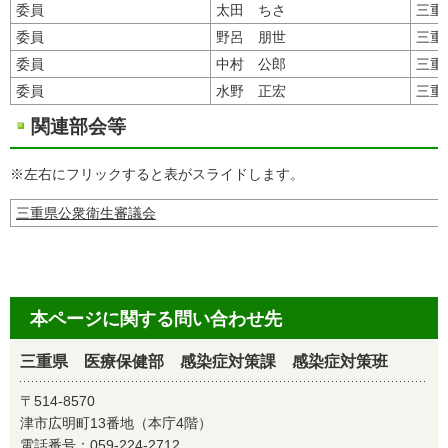
委員
太田 ちさ
三重
委員
野呂 朋世
三重
委員
中村 公郎
三重
委員
水野 正宏
三重
関連部会等
※左右にフリックすると表がスライドします。
三重県公衆衛生審議会
本ページに関する問い合わせ先
三重県 医療保健部 感染症対策課 感染症対策班
〒514-8570
津市広明町13番地（本庁4階）
電話番号：
059-224-2712