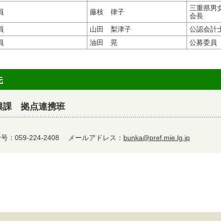
三重県男
員
藤枝 律子
会長
員
山田 梨津子
公認会計
員
油田 晃
公募委員
先
興課 拠点連携班
：059-224-2408
メールアドレス：
bunka@pref.mie.lg.jp