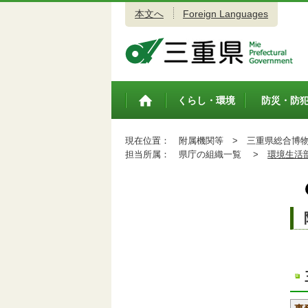
本文へ
Foreign Languages
三重県公式ウェブサイト
くらし・環境
防災・防
トップペ
ージ
現在位置：
附属機関等 >
三重県総合博物
担当所属：
県庁の組織一覧 >
環境生活