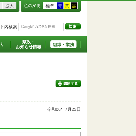
色の変更
拡大
標準
青
黄
黒
ト内検索
県政・
り
組織・業務
お知らせ情報
印刷する
令和06年7月23日