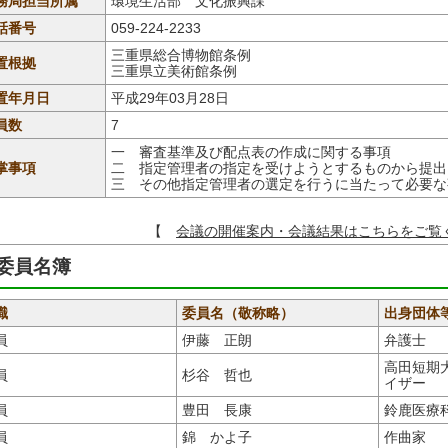
務局担当所属
環境生活部 文化振興課
話番号
059-224-2233
三重県総合博物館条例
置根拠
三重県立美術館条例
置年月日
平成29年03月28日
員数
7
一 審査基準及び配点表の作成に関する事項
掌事項
二 指定管理者の指定を受けようとするものから提出
三 その他指定管理者の選定を行うに当たって必要な
【
会議の開催案内・会議結果はこちらをご覧
委員名簿
職
委員名（敬称略）
出身団体
員
伊藤 正朗
弁護士
高田短期
員
杉谷 哲也
イザー
員
豊田 長康
鈴鹿医療
員
錦 かよ子
作曲家