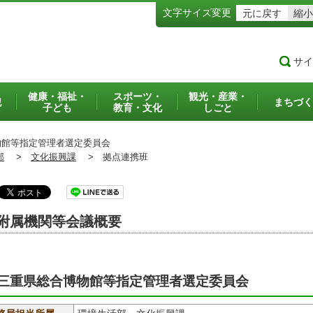
文字サイズ変更
元に戻す
縮小
サイ
健康・福祉・
スポーツ・
観光・産業・
犯
まちづく
子ども
教育・文化
しごと
館等指定管理者選定委員会
部
>
文化振興課
>
拠点連携班
附属機関等会議概要
三重県総合博物館等指定管理者選定委員会