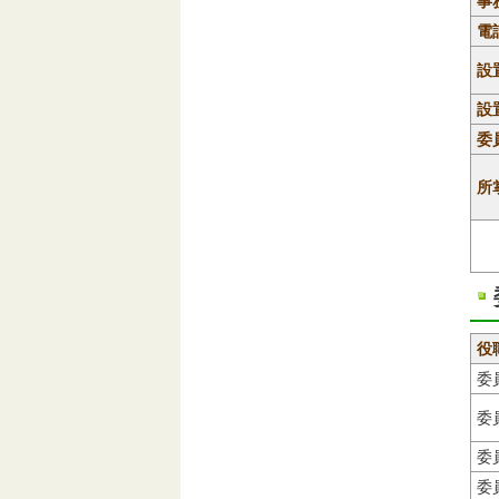
事
電
設
設
委
所
役
委
委
委
委