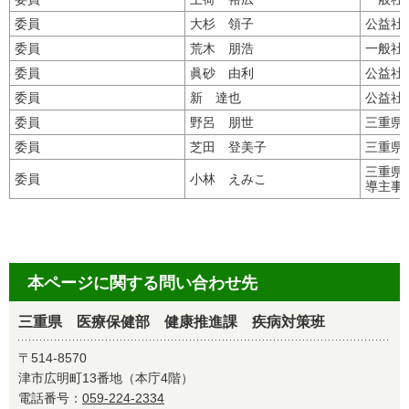
委員
大杉 領子
公益社
委員
荒木 朋浩
一般社
委員
眞砂 由利
公益社
委員
新 達也
公益社
委員
野呂 朋世
三重県
委員
芝田 登美子
三重県
三重県
委員
小林 えみこ
導主事
本ページに関する問い合わせ先
三重県 医療保健部 健康推進課 疾病対策班
〒514-8570
津市広明町13番地（本庁4階）
電話番号：
059-224-2334