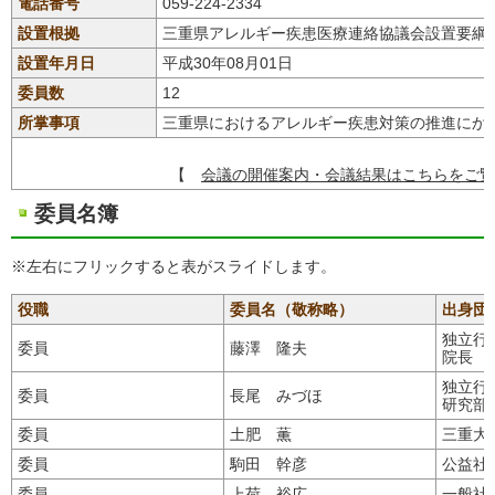
電話番号
059-224-2334
設置根拠
三重県アレルギー疾患医療連絡協議会設置要綱
設置年月日
平成30年08月01日
委員数
12
所掌事項
三重県におけるアレルギー疾患対策の推進にか
【
会議の開催案内・会議結果はこちらをご覧
委員名簿
※左右にフリックすると表がスライドします。
役職
委員名（敬称略）
出身団
独立行
委員
藤澤 隆夫
院長
独立行
委員
長尾 みづほ
研究部
委員
土肥 薫
三重大
委員
駒田 幹彦
公益社
委員
上荷 裕広
一般社