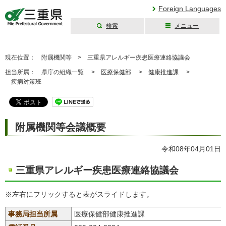
Foreign Languages
検索
メニュー
三重県公式ウェブ
サイト
現在位置：
附属機関等 >
三重県アレルギー疾患医療連絡協議会
担当所属：
県庁の組織一覧 >
医療保健部
>
健康推進課
>
疾病対策班
附属機関等会議概要
令和08年04月01日
三重県アレルギー疾患医療連絡協議会
※左右にフリックすると表がスライドします。
事務局担当所属
医療保健部健康推進課